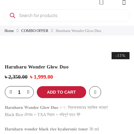
Home
COMBO OFFER
Haruharu Wonder Glow Duo
-15%
Haruharu Wonder Glow Duo
৳
2,350.00
৳
1,999.00
ADD TO CART
𝐇𝐚𝐫𝐮𝐡𝐚𝐫𝐮 𝐖𝐨𝐧𝐝𝐞𝐫 𝐆𝐥𝐨𝐰 𝐃𝐮𝐨 ✨✨ স্কিনকেয়ারের ম্যাজিক কম্বো!
Black Rice টোনার + TXA সিরাম = পরিপূর্ণ যত্ন 💜
𝐇𝐚𝐫𝐮𝐡𝐚𝐫𝐮 𝐰𝐨𝐧𝐝𝐞𝐫 𝐛𝐥𝐚𝐜𝐤 𝐫𝐢𝐜𝐞 𝐡𝐲𝐚𝐥𝐮𝐫𝐨𝐧𝐢𝐜 𝐭𝐨𝐧𝐞𝐫 30 ml