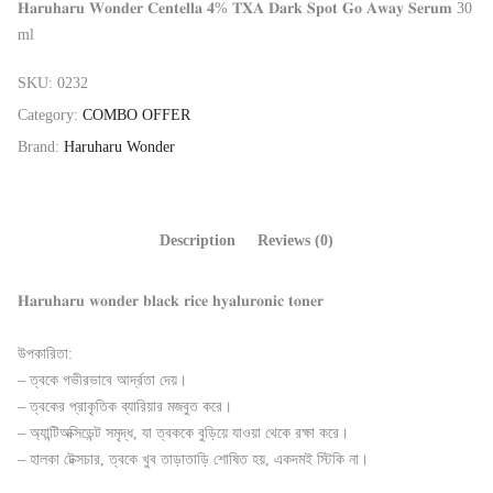
𝐇𝐚𝐫𝐮𝐡𝐚𝐫𝐮 𝐖𝐨𝐧𝐝𝐞𝐫 𝐂𝐞𝐧𝐭𝐞𝐥𝐥𝐚 𝟒% 𝐓𝐗𝐀 𝐃𝐚𝐫𝐤 𝐒𝐩𝐨𝐭 𝐆𝐨 𝐀𝐰𝐚𝐲 𝐒𝐞𝐫𝐮𝐦 30
ml
SKU:
0232
Category:
COMBO OFFER
Brand:
Haruharu Wonder
Description
Reviews (0)
𝐇𝐚𝐫𝐮𝐡𝐚𝐫𝐮 𝐰𝐨𝐧𝐝𝐞𝐫 𝐛𝐥𝐚𝐜𝐤 𝐫𝐢𝐜𝐞 𝐡𝐲𝐚𝐥𝐮𝐫𝐨𝐧𝐢𝐜 𝐭𝐨𝐧𝐞𝐫
উপকারিতা:
– ত্বকে গভীরভাবে আর্দ্রতা দেয়।
– ত্বকের প্রাকৃতিক ব্যারিয়ার মজবুত করে।
– অ্যান্টিঅক্সিডেন্ট সমৃদ্ধ, যা ত্বককে বুড়িয়ে যাওয়া থেকে রক্ষা করে।
– হালকা টেক্সচার, ত্বকে খুব তাড়াতাড়ি শোষিত হয়, একদমই স্টিকি না।