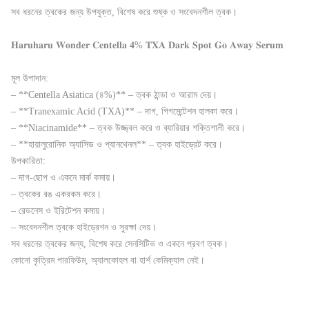
সব ধরনের ত্বকের জন্য উপযুক্ত, বিশেষ করে শুষ্ক ও সংবেদনশীল ত্বক।
𝐇𝐚𝐫𝐮𝐡𝐚𝐫𝐮 𝐖𝐨𝐧𝐝𝐞𝐫 𝐂𝐞𝐧𝐭𝐞𝐥𝐥𝐚 𝟒% 𝐓𝐗𝐀 𝐃𝐚𝐫𝐤 𝐒𝐩𝐨𝐭 𝐆𝐨 𝐀𝐰𝐚𝐲 𝐒𝐞𝐫𝐮𝐦
মূল উপাদান:
– **Centella Asiatica (৪%)** – ত্বক ঠান্ডা ও আরাম দেয়।
– **Tranexamic Acid (TXA)** – দাগ, পিগমেন্টেশন হালকা করে।
– **Niacinamide** – ত্বক উজ্জ্বল করে ও ব্যারিয়ার শক্তিশালী করে।
– **হায়ালুরোনিক অ্যাসিড ও প্যানথেনল** – ত্বক হাইড্রেট করে।
উপকারিতা:
– দাগ-ছোপ ও একনে মার্ক কমায়।
– ত্বকের রঙ একরকম করে।
– রেডনেস ও ইরিটেশন কমায়।
– সংবেদনশীল ত্বকে হাইড্রেশন ও সুরক্ষা দেয়।
সব ধরনের ত্বকের জন্য, বিশেষ করে সেনসিটিভ ও একনে প্রবণ ত্বক।
কোনো কৃত্রিম পারফিউম, অ্যালকোহল বা হার্শ কেমিক্যাল নেই।